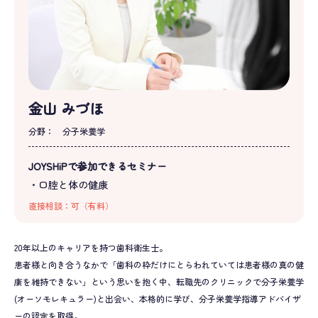
金山 みづほ
分野：
分子栄養学
JOYSHiPで参加できるセミナー
・口腔と体の健康
直接相談：可（有料）
20年以上のキャリアを持つ歯科衛生士。
患者様と向き合うなかで「歯科の枠だけにとらわれていては患者様の真の健
康を維持できない」という思いを抱く中、転職先のクリニックで分子栄養学
(オーソモレキュラー)と出会い、本格的に学び、分子栄養学指導アドバイザ
ーの認定を取得。