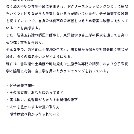
長く原因不明の体調不良に悩まされ、ドクターズショッピングのように病院
をいくつも回りながらも改善しない日々が続いていたが、分子栄養学の勉強
を続けていく中で、自身の体調不良の原因をつきとめ着実に改善に向かって
いることを実感する。
また、陰陽五行論の師匠に師事し、東洋哲学や帝王学の探求を通して自身の
心の在り方を日々磨く。
そんな中で、歯科衛生士業務の中でも、患者様から悩みや相談を聞く機会が
増え、多くの指名をいただくようになる。
現在は、歯科衛生士業務や乳幼児向け虫歯予防専門の講師、および分子栄養
学と陰陽五行論、帝王学を用いたカウンセリングを行っている。
・分子栄養学講座
・その食習慣、あなたに合ってる？
・実は怖い、食習慣がもたらす血糖値の低下
・人生を豊かにする栄養の取り方
・感情は食べ物から作られている