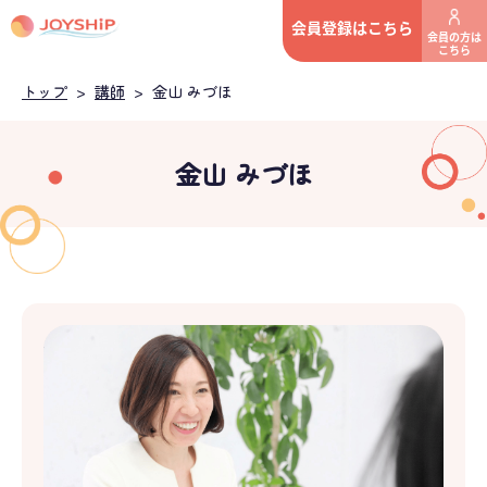
会員登録はこちら
会員の方は
こちら
トップ
>
講師
>
金山 みづほ
金山 みづほ