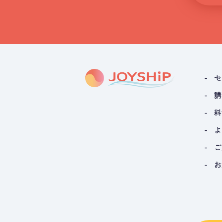
セ
講
料
よ
ご
お